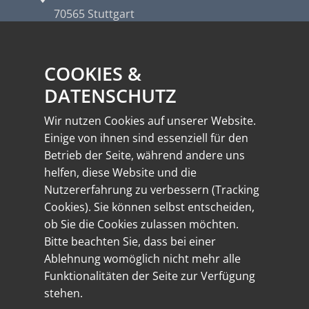
70565 Stuttgart
info@spiegel-elektrotechnik.de
COOKIES &
+49 711 78809-0
DATENSCHUTZ
+49 711 78809-50
Wir nutzen Cookies auf unserer Website.
Einige von ihnen sind essenziell für den
LINKS
Betrieb der Seite, während andere uns
helfen, diese Website und die
Nutzererfahrung zu verbessern (Tracking
Cookies). Sie können selbst entscheiden,
Impressum
ob Sie die Cookies zulassen möchten.
Bitte beachten Sie, dass bei einer
Datenschutz
Ablehnung womöglich nicht mehr alle
Funktionalitäten der Seite zur Verfügung
stehen.