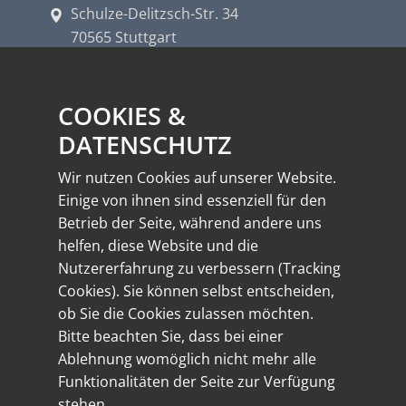
Schulze-Delitzsch-Str. 34
70565 Stuttgart
info@spiegel-elektrotechnik.de
COOKIES &
+49 711 78809-0
DATENSCHUTZ
+49 711 78809-50
Wir nutzen Cookies auf unserer Website.
Einige von ihnen sind essenziell für den
LINKS
Betrieb der Seite, während andere uns
helfen, diese Website und die
Nutzererfahrung zu verbessern (Tracking
Cookies). Sie können selbst entscheiden,
Impressum
ob Sie die Cookies zulassen möchten.
Bitte beachten Sie, dass bei einer
Datenschutz
Ablehnung womöglich nicht mehr alle
Funktionalitäten der Seite zur Verfügung
stehen.